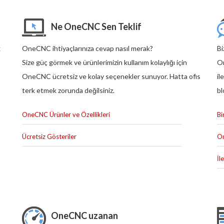
Ne OneCNC Sen Teklif
k
OneCNC ihtiyaçlarınıza cevap nasıl merak?
Bi
Size güç görmek ve ürünlerimizin kullanım kolaylığı için
On
OneCNC ücretsiz ve kolay seçenekler sunuyor. Hatta ofis
il
terk etmek zorunda değilsiniz.
bl
OneCNC Ürünler ve Özellikleri
Bi
Ücretsiz Gösteriler
On
İl
OneCNC uzanan