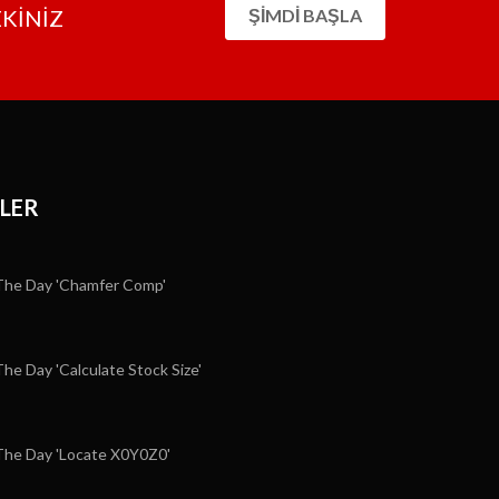
EKİNİZ
ŞIMDI BAŞLA
LER
he Day 'Chamfer Comp'
e Day 'Calculate Stock Size'
he Day 'Locate X0Y0Z0'