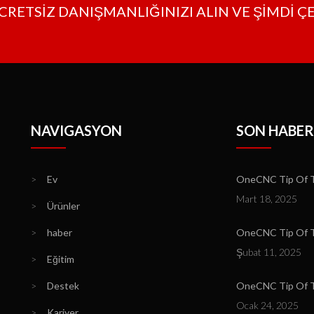
CRETSİZ DANIŞMANLIĞINIZI ALIN VE ŞİMDİ Ç
NAVIGASYON
SON HABER
>
Ev
OneCNC Tip Of T
Mart 18, 2025
>
Ürünler
>
haber
OneCNC Tip Of Th
Şubat 11, 2025
>
Eğitim
>
Destek
OneCNC Tip Of T
Ocak 24, 2025
>
Kariyer