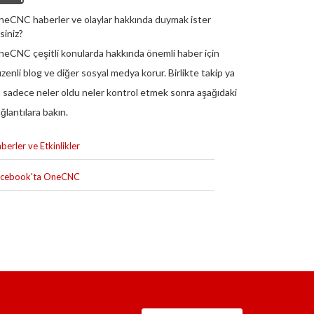
eCNC haberler ve olaylar hakkında duymak ister
siniz?
eCNC çeşitli konularda hakkında önemli haber için
zenli blog ve diğer sosyal medya korur. Birlikte takip ya
 sadece neler oldu neler kontrol etmek sonra aşağıdaki
ğlantılara bakın.
berler ve Etkinlikler
acebook'ta OneCNC