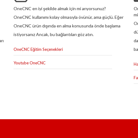
OneCNC en iyi şekilde almak için mi arıyorsunuz?
On
mi
OneCNC kullanımı kolay olmasıyla övünür, ama güçlü. Eğer
On
OneCNC ürün dışında en alma konusunda önde başlama
dü
istiyorsanız Ancak, bu bağlantıları göz atın.
arı
da
ba
OneCNC Eğitim Seçenekleri
Youtube OneCNC
Ha
F