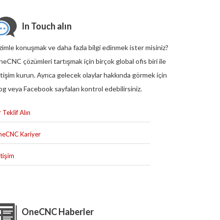
In Touch alın
zimle konuşmak ve daha fazla bilgi edinmek ister misiniz?
eCNC çözümleri tartışmak için birçok global ofis biri ile
etişim kurun. Ayrıca gelecek olaylar hakkında görmek için
og veya Facebook sayfaları kontrol edebilirsiniz.
r Teklif Alın
eCNC Kariyer
etişim
OneCNC Haberler