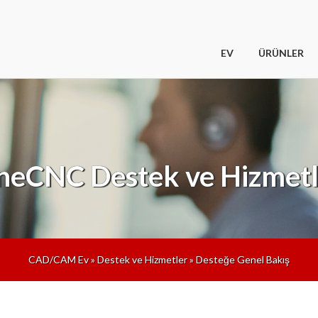
EV
ÜRÜNLER
neCNC
Destek ve Hizmet
CAD/CAM Ev
»
Destek ve Hizmetler
»
Desteğe Genel Bakış