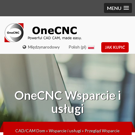
MENU
Międzynarodowy
Polish (pl)
JAK KUPIĆ
OneCNC
Wsparcie i
usługi
CAD/CAM Dom
»
Wsparcie i usługi
»
Przegląd Wsparcie