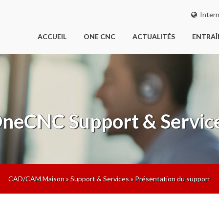
Intern
ACCUEIL
ONE CNC
ACTUALITÉS
ENTRA
neCNC
Support & Servic
CAD/CAM Maison
»
Support & Services
»
Présentation du support