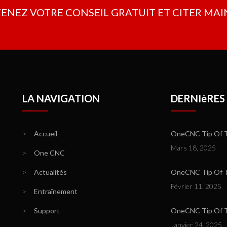
TENEZ VOTRE CONSEIL GRATUIT ET CITER M
LA NAVIGATION
DERNIèRES
>
Accueil
OneCNC Tip Of T
Mars 18, 2025
>
One CNC
>
Actualités
OneCNC Tip Of Th
Février 11, 2025
>
Entraînement
>
Support
OneCNC Tip Of T
Janvier 24, 2025