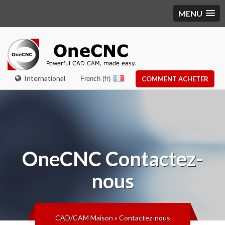
MENU
International
French (fr)
COMMENT ACHETER
OneCNC
Contactez-
nous
CAD/CAM Maison
»
Contactez-nous