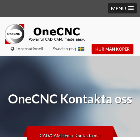
MENU
Internationell
Swedish (sv)
HUR MAN KÖPER
OneCNC
Kontakta oss
CAD/CAM Hem
»
Kontakta oss