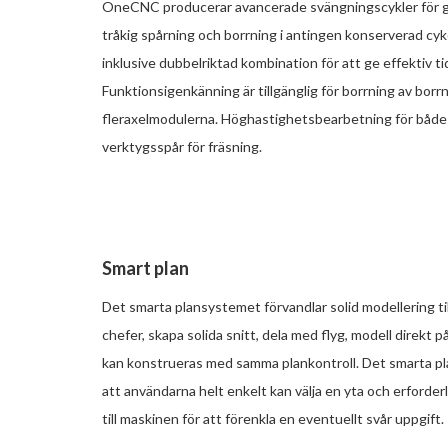
OneCNC producerar avancerade svängningscykler för gro
tråkig spårning och borrning i antingen konserverad cyk
inklusive dubbelriktad kombination för att ge effektiv t
Funktionsigenkänning är tillgänglig för borrning av borrn
fleraxelmodulerna. Höghastighetsbearbetning för både s
verktygsspår för fräsning.
Smart plan
Det smarta plansystemet förvandlar solid modellering ti
chefer, skapa solida snitt, dela med flyg, modell direk
kan konstrueras med samma plankontroll. Det smarta pl
att användarna helt enkelt kan välja en yta och erforderl
till maskinen för att förenkla en eventuellt svår uppgift.