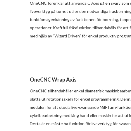
OneCNC förenklar att använda C Axis på en svarv som 
liveverktyg på tornet utför den nödvändiga fräsborrni
funktionsigenkänning av funktionen för borrning, tappni
operationer. Kraftfull fräsfunktion tillhandahålls för att 
med hjälp av ”Wizard Driven” för enkel produktiv progr
OneCNC Wrap Axis
OneCNC tillhandahåller enkel diametrisk maskinbearbet
platta ut rotationsaxeln för enkel programmering. Denna
modulen för att stödja live-svängande Mill-Turn-funkti
cykelbearbetning med lång hand eller maskin för att utf
Detta är en måste ha funktion för liveverktyg för svara