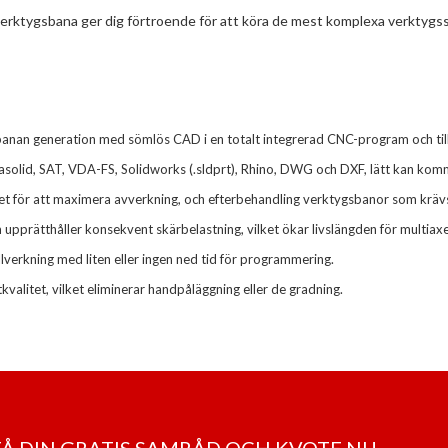
av verktygsbana ger dig förtroende för att köra de mest komplexa verktyg
anan generation med sömlös CAD i en totalt integrerad CNC-program och till
solid, SAT, VDA-FS, Solidworks (.sldprt), Rhino, DWG och DXF, lätt kan kom
et för att maximera avverkning, och efterbehandling verktygsbanor som kräv
upprätthåller konsekvent skärbelastning, vilket ökar livslängden för multiaxel
llverkning med liten eller ingen ned tid för programmering.
litet, vilket eliminerar handpåläggning eller de gradning.
 FÅ DIN GRATIS SAMRÅD OCH KVOTE NU