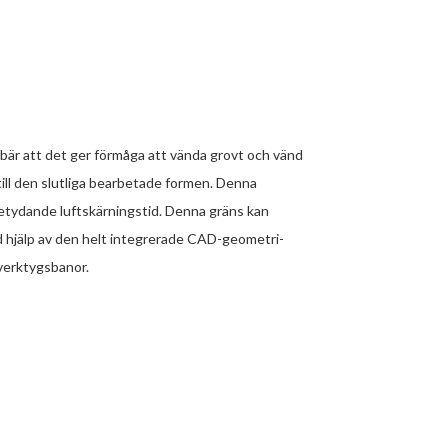
är att det ger förmåga att vända grovt och vänd
till den slutliga bearbetade formen. Denna
betydande luftskärningstid. Denna gräns kan
ed hjälp av den helt integrerade CAD-geometri-
verktygsbanor.