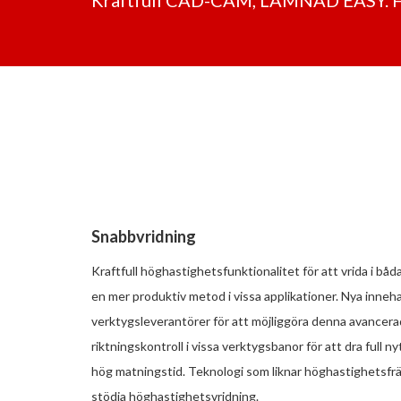
Snabbvridning
Kraftfull höghastighetsfunktionalitet för att vrida i båd
en mer produktiv metod i vissa applikationer. Nya innehav
verktygsleverantörer för att möjliggöra denna avancer
riktningskontroll i vissa verktygsbanor för att dra full 
hög matningstid. Teknologi som liknar höghastighetsfr
stödja höghastighetsvridning.