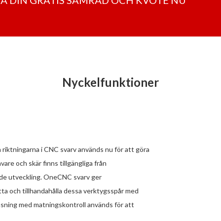
Nyckelfunktioner
a riktningarna i CNC svarv används nu för att göra
are och skär finns tillgängliga från
ade utveckling. OneCNC svarv ger
nytta och tillhandahålla dessa verktygsspår med
äsning med matningskontroll används för att