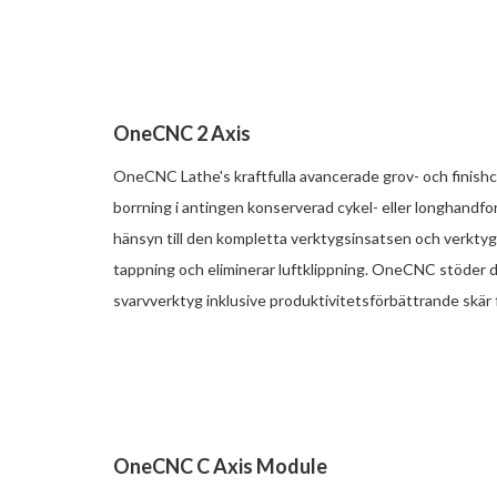
OneCNC 2 Axis
OneCNC Lathe's kraftfulla avancerade grov- och finishc
borrning i antingen konserverad cykel- eller longhandfo
hänsyn till den kompletta verktygsinsatsen och verktyg
tappning och eliminerar luftklippning. OneCNC stöder d
svarvverktyg inklusive produktivitetsförbättrande skär för
OneCNC C Axis Module