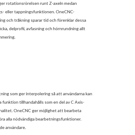
ger rotationsrörelsen runt Z-axeln medan
ngs- eller tappningsfunktionen. OneCNC-
ng och tråkning sparar tid och förenklar dessa
ficka, delprofil, avfasning och hörnrundning allt
ammering.
ning som ger interpolering så att användarna kan
 funktion tillhandahålls som en del av C Axis-
onalitet. OneCNC ger möjlighet att bearbeta
öra alla nödvändiga bearbetningsfunktioner.
nde användare.