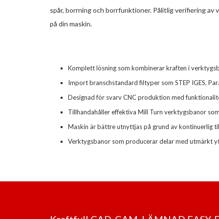
spår, borrning och borrfunktioner. Pålitlig verifiering 
på din maskin.
Komplett lösning som kombinerar kraften i verktygsb
Import branschstandard filtyper som STEP IGES, Para
Designad för svarv CNC produktion med funktionalit
Tillhandahåller effektiva Mill Turn verktygsbanor som 
Maskin är bättre utnyttjas på grund av kontinuerlig ti
Verktygsbanor som producerar delar med utmärkt ytkva
Kraftfull CAD-CAM, LÄMNAD EASY.