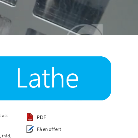
t att
PDF
Få en offert
 tråd,