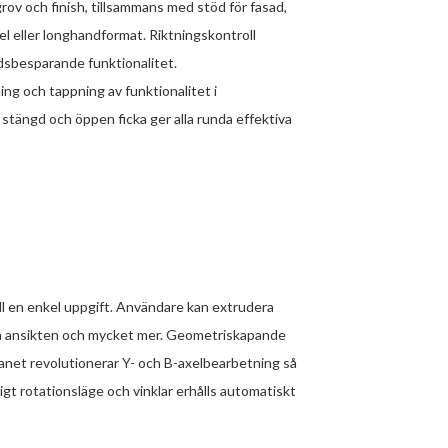
v och finish, tillsammans med stöd för fasad,
el eller longhandformat. Riktningskontroll
idsbesparande funktionalitet.
ing och tappning av funktionalitet i
tängd och öppen ficka ger alla runda effektiva
ll en enkel uppgift. Användare kan extrudera
t på ansikten och mycket mer. Geometriskapande
anet revolutionerar Y- och B-axelbearbetning så
igt rotationsläge och vinklar erhålls automatiskt