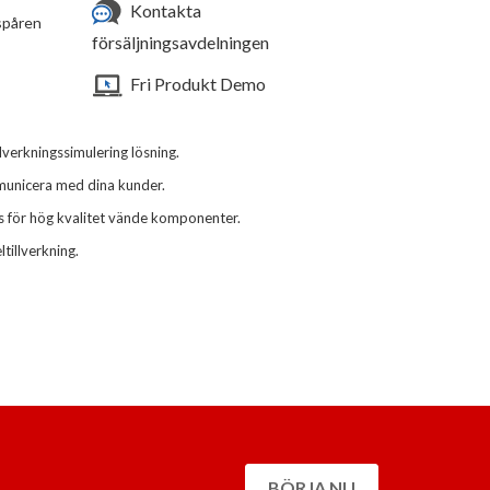
Kontakta
sspåren
försäljningsavdelningen
Fri Produkt Demo
verkningssimulering lösning.
municera med dina kunder.
s för hög kvalitet vände komponenter.
tillverkning.
BÖRJA NU