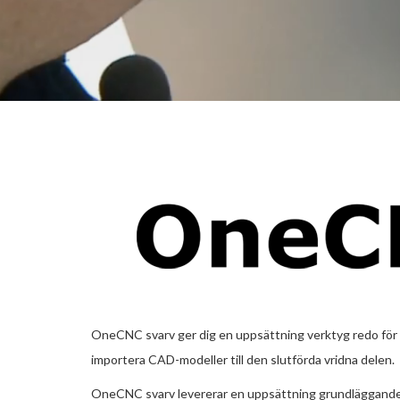
OneCNC svarv ger dig en uppsättning verktyg redo för p
importera CAD-modeller till den slutförda vridna delen.
OneCNC svarv levererar en uppsättning grundläggande o