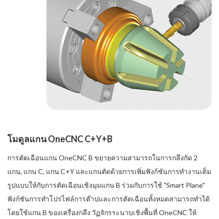
โมดูลแกน OneCNC C+Y+B
การตัดเฉือนแกน OneCNC B ขยายความสามารถในการกลึงกัด 2
แกน, แกน C, แกน C+Y และแกนตัดด้วยการเพิ่มฟังก์ชันการทำงานเต็ม
รูปแบบให้กับการตัดเฉือนเชิงมุมแกน B ร่วมกับการใช้ "Smart Plane"
ฟังก์ชันการทำโปรไฟล์การต๊าปและการตัดเฉือนทั้งหมดสามารถทำได้
โดยใช้แกน B ของเครื่องกลึง วัฏจักรระนาบเชิงพื้นที่ OneCNC ให้