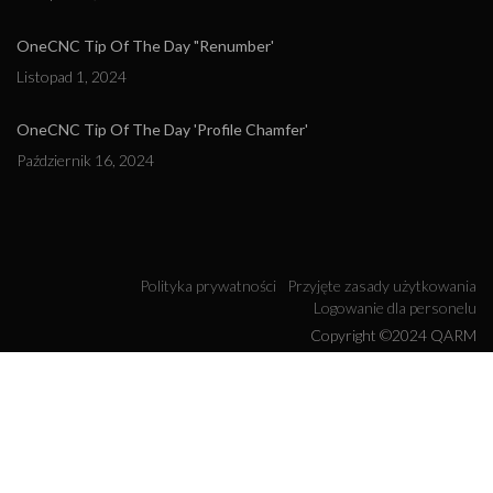
OneCNC Tip Of The Day "Renumber'
Listopad 1, 2024
OneCNC Tip Of The Day 'Profile Chamfer'
Październik 16, 2024
Polityka prywatności
Przyjęte zasady użytkowania
Logowanie dla personelu
Copyright ©2024 QARM