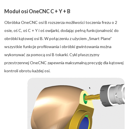
Moduł osi OneCNC C + Y + B
Obróbka OneCNC osi B rozszerza możliwości toczenia frezu o 2
osie, oś C, oś C + Y i oś owijarki, dodając pełną funkcjonalność do
obróbki kątowej osi B. W połączeniu z użyciem „Smart Plane”
wszystkie funkcje profilowania i obróbki gwintowania można
wykonywać za pomocą osi B tokarki. Cykl płaszczyzny
przestrzennej OneCNC zapewnia maksymalną precyzję dla kątowej
kontroli obrotu każdej osi.