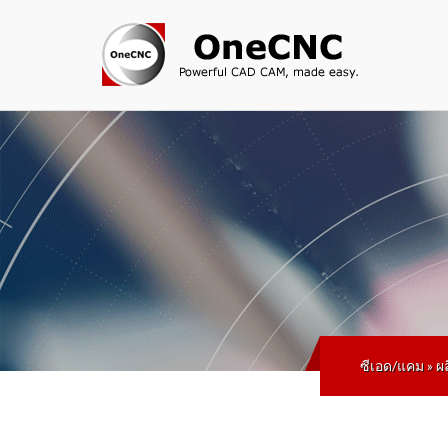
ซีเอด/แคม
»
ผ