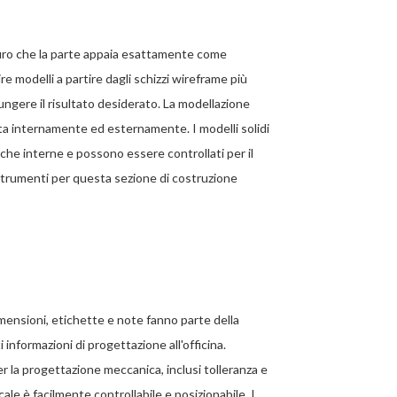
uro che la parte appaia esattamente come
ire modelli a partire dagli schizzi wireframe più
iungere il risultato desiderato. La modellazione
ta internamente ed esternamente. I modelli solidi
iche interne e possono essere controllati per il
trumenti per questa sezione di costruzione
ensioni, etichette e note fanno parte della
informazioni di progettazione all'officina.
 la progettazione meccanica, inclusi tolleranza e
ale è facilmente controllabile e posizionabile. I