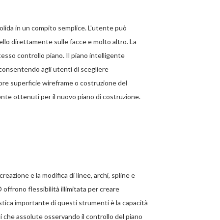
solida in un compito semplice. L'utente può
dello direttamente sulle facce e molto altro. La
sso controllo piano. Il piano intelligente
 consentendo agli utenti di scegliere
ore superficie wireframe o costruzione del
e ottenuti per il nuovo piano di costruzione.
eazione e la modifica di linee, archi, spline e
 offrono flessibilità illimitata per creare
stica importante di questi strumenti è la capacità
i che assolute osservando il controllo del piano