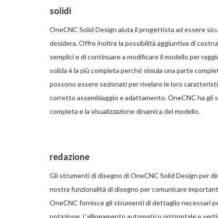
solidi
OneCNC Solid Design aiuta il progettista ad essere sic
desidera. Offre inoltre la possibilità aggiuntiva di costru
semplici e di continuare a modificare il modello per ragg
solida è la più completa perché simula una parte comple
possono essere sezionati per rivelare le loro caratterist
corretto assemblaggio e adattamento. OneCNC ha gli s
completa e la visualizzazione dinamica del modello.
redazione
Gli strumenti di disegno di OneCNC Solid Design per dim
nostra funzionalità di disegno per comunicare importanti 
OneCNC fornisce gli strumenti di dettaglio necessari per
notazione. L'allineamento automatico orizzontale e vertic