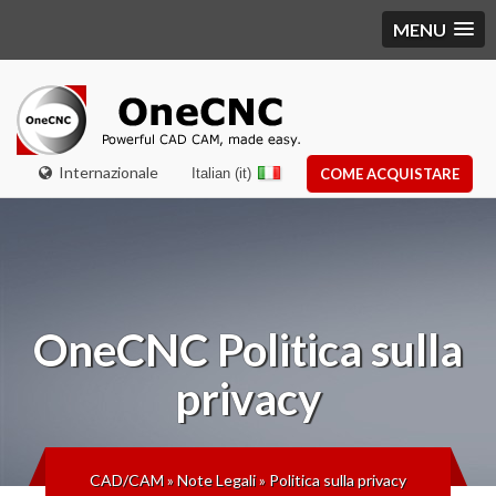
MENU
Internazionale
Italian (it)
COME ACQUISTARE
OneCNC
Politica sulla
privacy
CAD/CAM
»
Note Legali
»
Politica sulla privacy