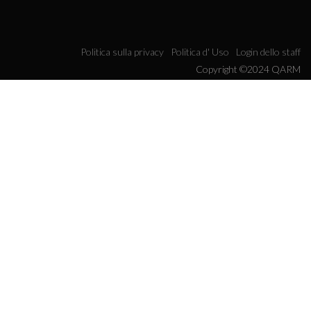
Politica sulla privacy
Politica d' Uso
Login dello staff
Copyright ©2024 QARM