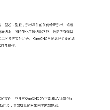
工模具，型芯，型腔，形狀零件的任何輪廓形狀。這種
無屑切削，同時優化了線切割路徑。包括所有類型
工的多腔零件組合。 OneCNC自動處理必要的線
水排放操作。
件，並具有OneCNC XY下部和UV上部4軸
自動同步，無限數量的附加同步或限制線。