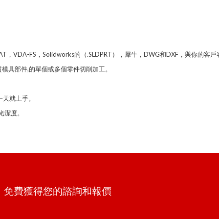
SAT，VDA-FS，Solidworks的（.SLDPRT），犀牛，DWG和DXF，與你的
質模具部件,的單個或多個零件切削加工。
。
一天就上手。
光潔度。
單。免費獲得您的諮詢和報價