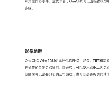
和角度同步零件。這意味著，OneCNC可以直接從模
步線。
影像追踪
OneCNC Wire EDM使處理包括PNG，JPG，TI
徑操作的自動走線輪廓。跟踪後，可以使用線框工具走
該圖像可以是要剪切的公司徽標，也可以是要剪切的其