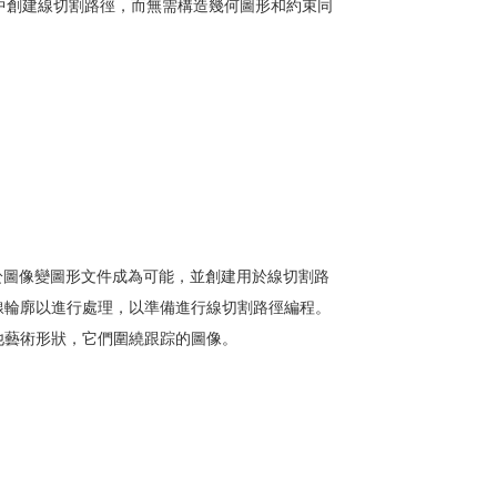
型中創建線切割路徑，而無需構造幾何圖形和約束同
FF和基於圖像變圖形文件成為可能，並創建用於線切割路
線輪廓以進行處理，以準備進行線切割路徑編程。
他藝術形狀，它們圍繞跟踪的圖像。