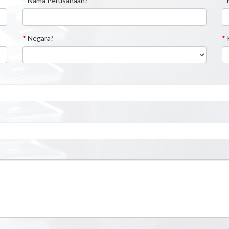
*
Nama Perusahaan?
*
*
Negara?
*