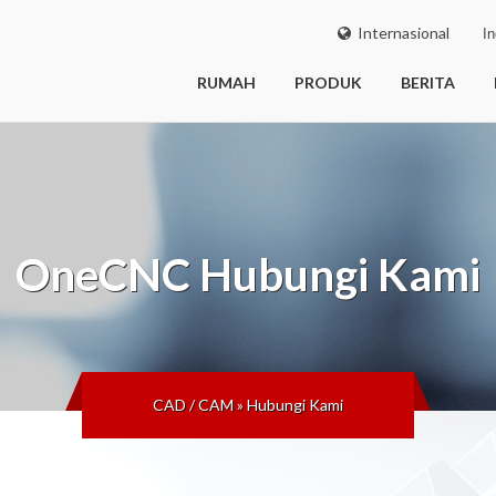
Internasional
In
RUMAH
PRODUK
BERITA
OneCNC
Hubungi Kami
CAD / CAM
»
Hubungi Kami