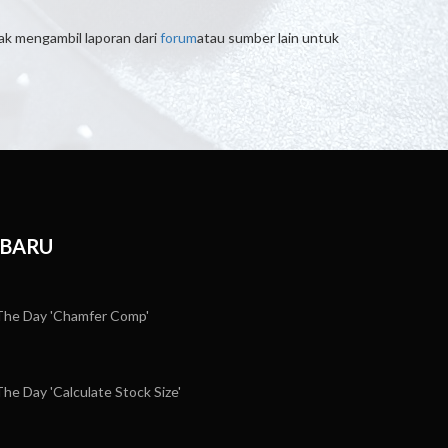
ak mengambil laporan dari
forum
atau sumber lain untuk
RBARU
he Day 'Chamfer Comp'
e Day 'Calculate Stock Size'