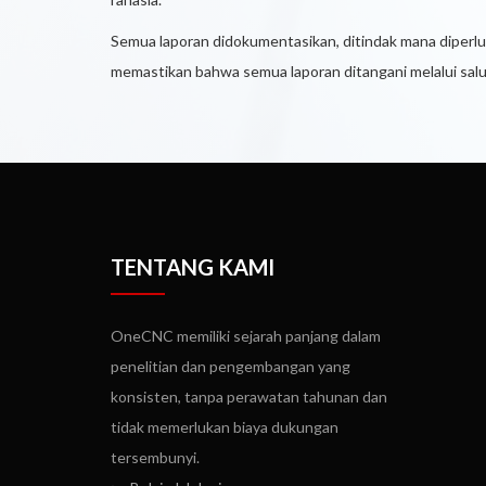
Semua laporan didokumentasikan, ditindak mana diperl
memastikan bahwa semua laporan ditangani melalui salu
TENTANG KAMI
OneCNC memiliki sejarah panjang dalam
penelitian dan pengembangan yang
konsisten, tanpa perawatan tahunan dan
tidak memerlukan biaya dukungan
tersembunyi.