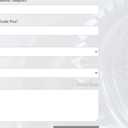
Nomor telepon?
Kode Pos?
1500 / 1500