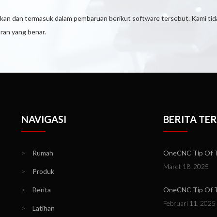
ukan dan termasuk dalam pembaruan berikut software tersebut. Kami tid
ran yang benar.
NAVIGASI
BERITA TE
>
Rumah
OneCNC Tip Of T
Maret 18, 2025
>
Produk
>
Berita
OneCNC Tip Of Th
Februari 11, 2025
>
Latihan