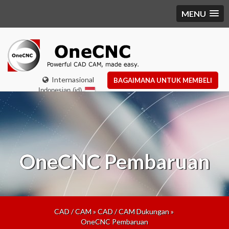
MENU
Internasional
BAGAIMANA UNTUK MEMBELI
Indonesian (id)
OneCNC Pembaruan
CAD / CAM
»
CAD / CAM Dukungan
»
OneCNC Pembaruan