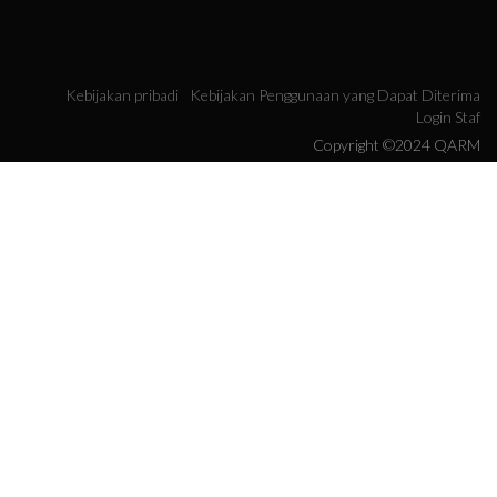
Kebijakan pribadi
Kebijakan Penggunaan yang Dapat Diterima
Login Staf
Copyright ©2024 QARM