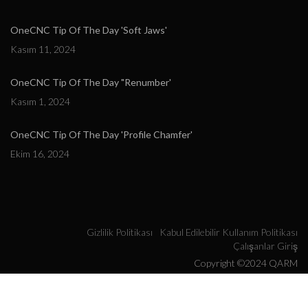
OneCNC Tip Of The Day 'Soft Jaws'
Kasım 11, 2024
OneCNC Tip Of The Day "Renumber'
Kasım 1, 2024
OneCNC Tip Of The Day 'Profile Chamfer'
Ekim 16, 2024
Gizlilik Politikası
Kabul Edilebilir Kullanım Politikası
Çalışanlar Giriş
Copyright ©2024 QARM