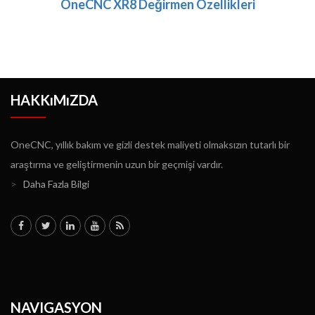
OneCNC XR8 Değirmen Özellikleri
HAKKıMıZDA
OneCNC, yıllık bakım ve gizli destek maliyeti olmaksızın tutarlı bir
araştırma ve geliştirmenin uzun bir geçmişi vardır.
>
Daha Fazla Bilgi
NAVIGASYON