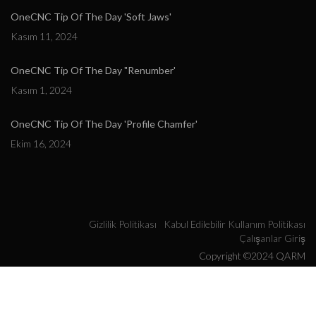
OneCNC Tip Of The Day 'Soft Jaws'
Kasım 11, 2024
OneCNC Tip Of The Day "Renumber'
Kasım 1, 2024
OneCNC Tip Of The Day 'Profile Chamfer'
Ekim 16, 2024
Gizlilik Politikası
Kabul Edilebilir Kullanım Politikası
Çalışanlar Giriş
Copyright ©2024 QARM