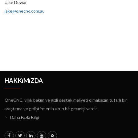
Jake Dewar
jake@onecnc.com.au
HAKKıMıZDA
OneCNC, yıllık bakım ve gizli destek maliyeti olmaksızın tutarlı bir
araştırma ve geliştirmenin uzun bir geçmişi vardır.
>
Daha Fazla Bilgi