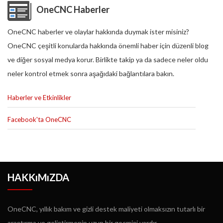
OneCNC Haberler
OneCNC haberler ve olaylar hakkında duymak ister misiniz?
OneCNC çeşitli konularda hakkında önemli haber için düzenli blog
ve diğer sosyal medya korur. Birlikte takip ya da sadece neler oldu
neler kontrol etmek sonra aşağıdaki bağlantılara bakın.
Haberler ve Etkinlikler
Facebook'ta OneCNC
HAKKıMıZDA
OneCNC, yıllık bakım ve gizli destek maliyeti olmaksızın tutarlı bir
araştırma ve geliştirmenin uzun bir geçmişi vardır.