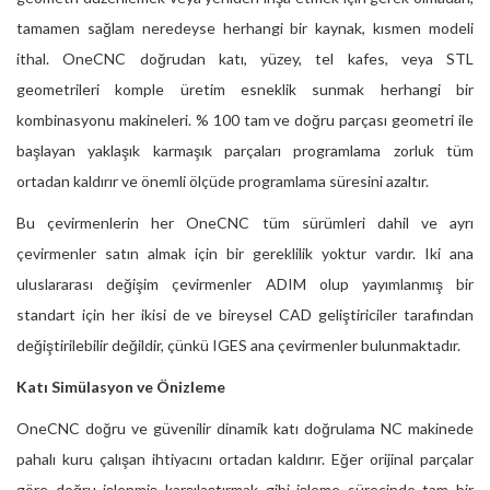
tamamen sağlam neredeyse herhangi bir kaynak, kısmen modeli
ithal. OneCNC doğrudan katı, yüzey, tel kafes, veya STL
geometrileri komple üretim esneklik sunmak herhangi bir
kombinasyonu makineleri. % 100 tam ve doğru parçası geometri ile
başlayan yaklaşık karmaşık parçaları programlama zorluk tüm
ortadan kaldırır ve önemli ölçüde programlama süresini azaltır.
Bu çevirmenlerin her OneCNC tüm sürümleri dahil ve ayrı
çevirmenler satın almak için bir gereklilik yoktur vardır. Iki ana
uluslararası değişim çevirmenler ADIM olup yayımlanmış bir
standart için her ikisi de ve bireysel CAD geliştiriciler tarafından
değiştirilebilir değildir, çünkü IGES ana çevirmenler bulunmaktadır.
Katı Simülasyon ve Önizleme
OneCNC doğru ve güvenilir dinamik katı doğrulama NC makinede
pahalı kuru çalışan ihtiyacını ortadan kaldırır. Eğer orijinal parçalar
göre doğru işlenmiş karşılaştırmak gibi işleme sürecinde tam bir