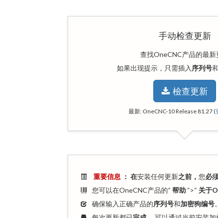
手动检查更新
查找OneCNC产品的最新
如果出现提示，只需插入
序列号
檢查更新
最新:
OneCNC-10 Release 81.27
(
重要信息
：
在
安装任何更新
之前，
您
必
您可以在OneCNC产品的“
帮助
”>“
关于O
确保输入正确产品的
序列号
和
加密狗编号
每次更新都已
完成
，可以通过当前安装加