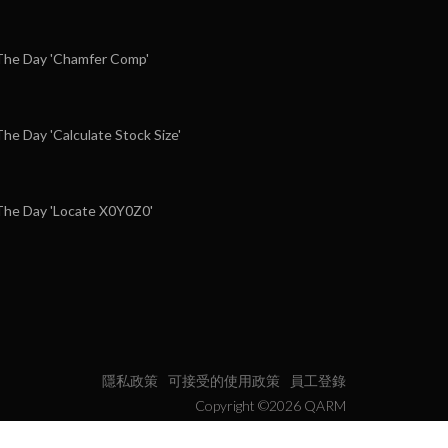
he Day 'Chamfer Comp'
e Day 'Calculate Stock Size'
he Day 'Locate X0Y0Z0'
隱私政策
可接受的使用政策
員工登錄
Copyright ©2026 QARM