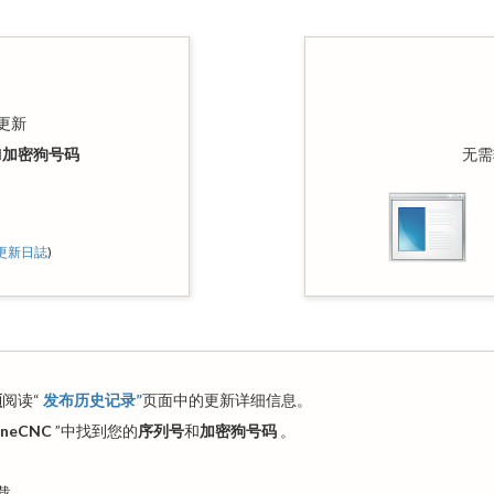
更新
和
加密狗号码
无需
更新日誌
)
须
阅读“
发布历史记录”
页面中的更新详细信息。
neCNC
”中找到您的
序列号
和
加密狗号码
。
。
载。