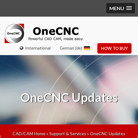
MENU
International
German (de)
HOW TO BUY
OneCNC Updates
CAD/CAM Home
»
Support & Services
»
OneCNC Updates