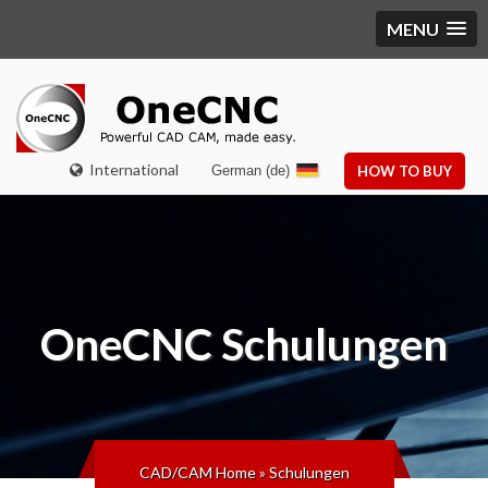
MENU
International
German (de)
HOW TO BUY
OneCNC
Schulungen
CAD/CAM Home
»
Schulungen