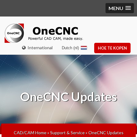
MENU
International
Dutch (nl)
HOE TE KOPEN
OneCNC Updates
CAD/CAM Home
»
Support & Service
»
OneCNC Updates