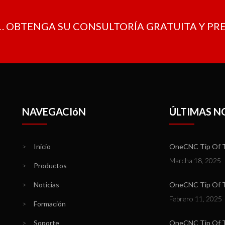
. OBTENGA SU CONSULTORÍA GRATUITA Y P
NAVEGACIóN
ÚLTIMAS N
>
Inicio
OneCNC Tip Of T
Marcha 18, 2025
>
Productos
>
Noticias
OneCNC Tip Of Th
Febrero 11, 2025
>
Formación
>
Soporte
OneCNC Tip Of T