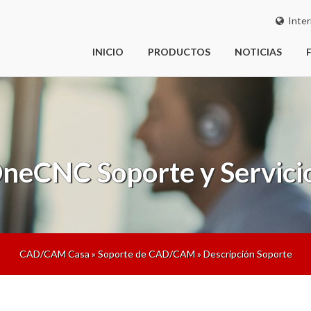
Inter
INICIO
PRODUCTOS
NOTICIAS
neCNC
Soporte y Servici
CAD/CAM Casa
»
Soporte de CAD/CAM
»
Descripción Soporte