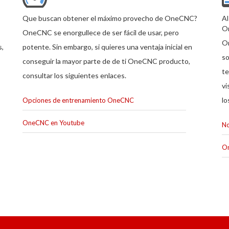
Que buscan obtener el máximo provecho de OneCNC?
Al
O
OneCNC se enorgullece de ser fácil de usar, pero
On
s,
potente. Sin embargo, si quieres una ventaja inicial en
so
conseguir la mayor parte de de ti OneCNC producto,
te
consultar los siguientes enlaces.
vi
lo
Opciones de entrenamiento OneCNC
OneCNC en Youtube
No
O