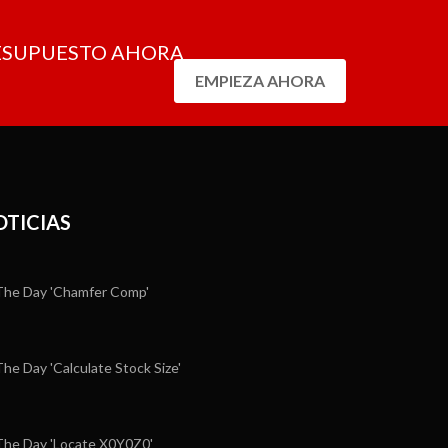
RESUPUESTO AHORA
EMPIEZA AHORA
OTICIAS
he Day 'Chamfer Comp'
e Day 'Calculate Stock Size'
he Day 'Locate X0Y0Z0'