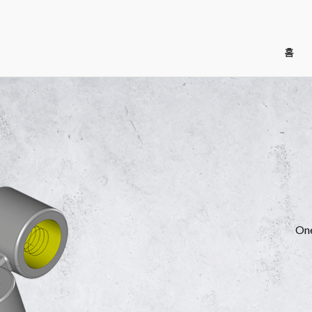
홈
액티브
용
OneCNC Active Cut
절