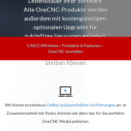
Lebensdauer Ihrer Software.
Alle OneCNC-Produkte werden
außerdem mit kostengünstigen,
optionalen Upgrades für
zukünftige Versionen geliefert,
sodass Sie immer auf dem
CAD/CAM Home
»
Produkte & Features
»
OneCNC bestellen
neuesten Stand der Technik
bleiben können.
Wir bieten kostenlose
Online und persönliche Vorführungen
an. In
Zusammenarbeit mit Ihnen, können wir dann das für Sie perfekte
OneCNC Modul anbieten.