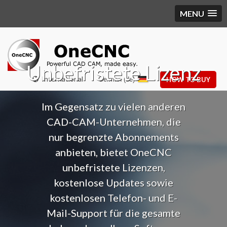
MENU
Unbefristete Lizenz
International
German (de)
HOW TO BUY
Im Gegensatz zu vielen anderen
CAD-CAM-Unternehmen, die
nur begrenzte Abonnements
anbieten, bietet OneCNC
unbefristete Lizenzen,
kostenlose Updates sowie
kostenlosen Telefon- und E-
Mail-Support für die gesamte